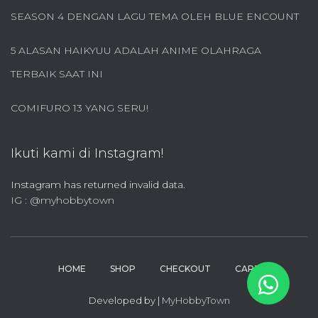
u
SEASON 4 DENGAN LAGU TEMA OLEH BLUE ENCOUNT
k
:
5 ALASAN HAIKYUU ADALAH ANIME OLAHRAGA
TERBAIK SAAT INI
COMIFURO 13 YANG SERU!
Ikuti kami di Instagram!
Instagram has returned invalid data.
IG : @myhobbytown
HOME
SHOP
CHECKOUT
CART
Developed by |
MyHobbyTown