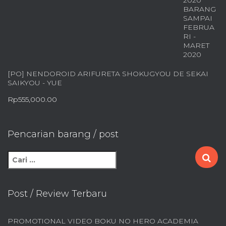
[PO] NENDOROID ARIFURETA SHOKUGYOU DE SEKAI
SAIKYOU - YUE
Rp
555,000.00
Pencarian barang / post
C
a
r
i
Post / Review Terbaru
u
n
PROMOTIONAL VIDEO BOKU NO HERO ACADEMIA
t