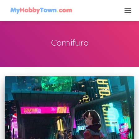
TOGG
NAVIG
Comifuro