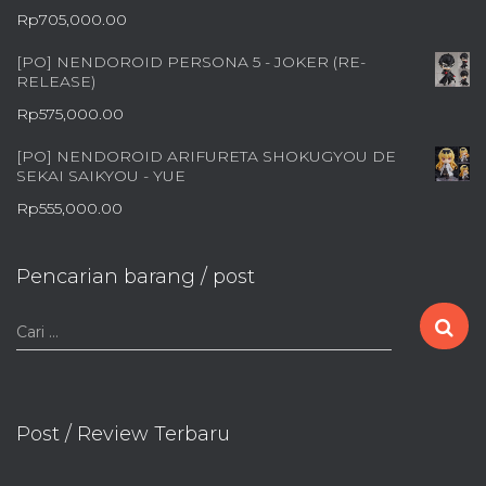
Rp
705,000.00
[PO] NENDOROID PERSONA 5 - JOKER (RE-
RELEASE)
Rp
575,000.00
[PO] NENDOROID ARIFURETA SHOKUGYOU DE
SEKAI SAIKYOU - YUE
Rp
555,000.00
Pencarian barang / post
C
Cari …
a
r
i
u
Post / Review Terbaru
n
t