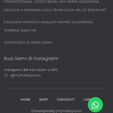
u
PROMOTIONAL VIDEO BOKU NO HERO ACADEMIA
k
SEASON 4 DENGAN LAGU TEMA OLEH BLUE ENCOUNT
:
5 ALASAN HAIKYUU ADALAH ANIME OLAHRAGA
TERBAIK SAAT INI
COMIFURO 13 YANG SERU!
Ikuti kami di Instagram!
Instagram did not return a 200.
IG : @myhobbytown
HOME
SHOP
CHECKOUT
CART
Developed by |
MyHobbyTown