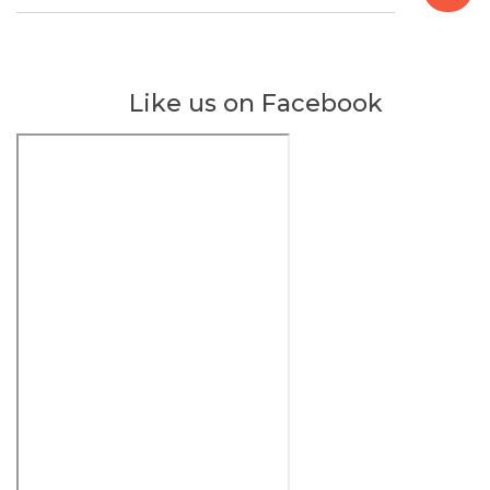
a
r
i
u
Like us on Facebook
n
t
u
k
: