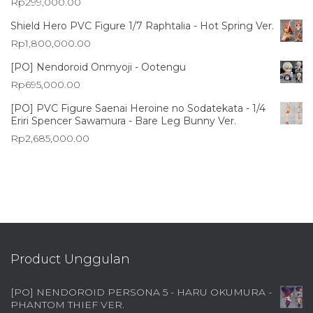
Rp
299,000.00
Shield Hero PVC Figure 1/7 Raphtalia - Hot Spring Ver.
Rp
1,800,000.00
[PO] Nendoroid Onmyoji - Ootengu
Rp
695,000.00
[PO] PVC Figure Saenai Heroine no Sodatekata - 1/4
Eriri Spencer Sawamura - Bare Leg Bunny Ver.
Rp
2,685,000.00
Product Unggulan
[PO] NENDOROID PERSONA 5 - HARU OKUMURA -
PHANTOM THIEF VER.