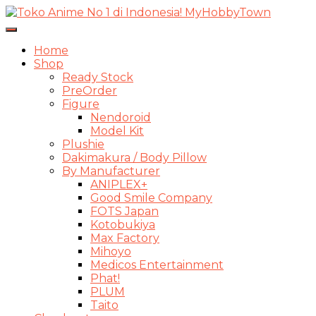
Toggle
Navigasi
Home
Shop
Ready Stock
PreOrder
Figure
Nendoroid
Model Kit
Plushie
Dakimakura / Body Pillow
By Manufacturer
ANIPLEX+
Good Smile Company
FOTS Japan
Kotobukiya
Max Factory
Mihoyo
Medicos Entertainment
Phat!
PLUM
Taito