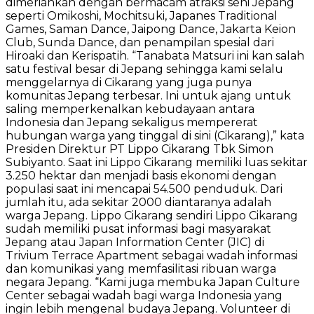
dimeriahkan dengan bermacam atraksi seni Jepang
seperti Omikoshi, Mochitsuki, Japanes Traditional
Games, Saman Dance, Jaipong Dance, Jakarta Keion
Club, Sunda Dance, dan penampilan spesial dari
Hiroaki dan Kerispatih. “Tanabata Matsuri ini kan salah
satu festival besar di Jepang sehingga kami selalu
menggelarnya di Cikarang yang juga punya
komunitas Jepang terbesar. Ini untuk ajang untuk
saling memperkenalkan kebudayaan antara
Indonesia dan Jepang sekaligus mempererat
hubungan warga yang tinggal di sini (Cikarang),” kata
Presiden Direktur PT Lippo Cikarang Tbk Simon
Subiyanto. Saat ini Lippo Cikarang memiliki luas sekitar
3.250 hektar dan menjadi basis ekonomi dengan
populasi saat ini mencapai 54.500 penduduk. Dari
jumlah itu, ada sekitar 2000 diantaranya adalah
warga Jepang. Lippo Cikarang sendiri Lippo Cikarang
sudah memiliki pusat informasi bagi masyarakat
Jepang atau Japan Information Center (JIC) di
Trivium Terrace Apartment sebagai wadah informasi
dan komunikasi yang memfasilitasi ribuan warga
negara Jepang. “Kami juga membuka Japan Culture
Center sebagai wadah bagi warga Indonesia yang
ingin lebih mengenal budaya Jepang. Volunteer di